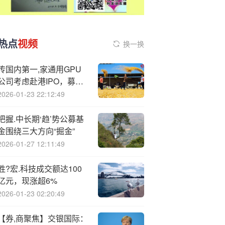
热点
视频
换一换
传国内第一,家通用GPU
公司考虑赴港IPO，募资
或达3-4亿美元
2026-01-23 22:12:49
把握.中长期‘趋’势公募基
金围绕三大方向“掘金”
2026-01-27 12:11:49
胜?宏.科技成交额达100
亿元，现涨超6%
2026-01-23 02:20:49
【券,商聚焦】交银国际：