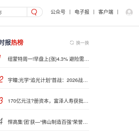
公众号
电子报
客户端
时报
热榜
换一换
纽蒙特周一!早盘上{涨}4.3% 避险需求推动金价坚守4000美元上方
宇瞳;光学“追光计划”首战：2026战略解码研讨及企业文化共创会议顺利召开
170亿元注?册资本，富泽人寿获批保险许可证
悍高集‘团’获—“佛山制造百强”荣誉，加码智能制造超级工厂顺利奠基