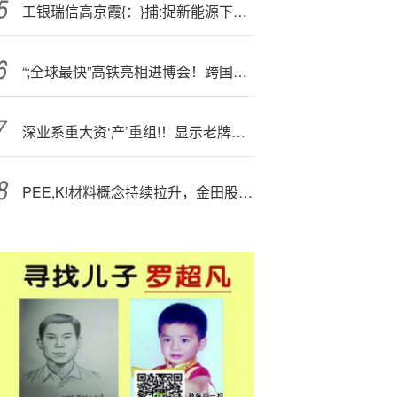
工银瑞信高京霞{：}捕:捉新能源下半场的确定性红利
“;全球最快”高铁亮相进博会！跨国公司为中国经济发展投下“信任票”
深业系重大资‘产’重组!！显示老牌企业晶华电子70%股权将易主
PEE,K!材料概念持续拉升，金田股份涨停