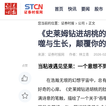
首页
快讯
要闻
股市
您当前的位置：
证券时报
>
公司
>
正文
《史莱姆钻进胡桃的
噬与生长，颠覆你的
来源：证券时报网
作者：林立青
2026-02
当粘液遇见坚果：一个意想不
点赞
在浩瀚无垠的幻想宇宙中，总
好奇的心扉。《史莱姆钻进胡桃的
满诗意的笔触，描绘了一个关于“吞噬