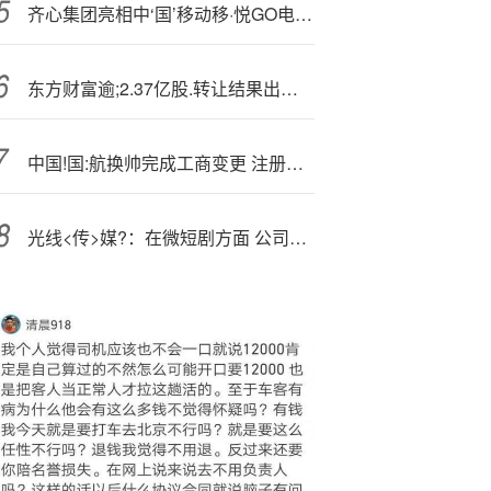
齐心集团亮相中‘国’移动移·悦GO电商平台2.0发布会暨企业电商发展研讨会
东方财富逾;2.37亿股.转让结果出炉 16家机构耗资58亿元认购
中国!国:航换帅完成工商变更 注册资本增至174.48亿元
光线<传>媒?：在微短剧方面 公司已投资组建相关公司