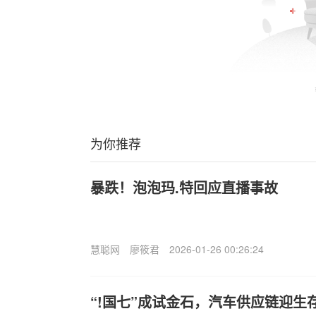
为你推荐
暴跌！泡泡玛.特回应直播事故
慧聪网
廖筱君
2026-01-26 00:26:24
“!国七”成试金石，汽车供应链迎生