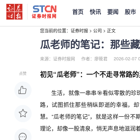
首页
快讯
要闻
股市
您当前的位置：
证券时报
>
公司
>
正文
瓜老师的笔记：那些藏
来源：证券时报网
作者：廖筱君
2026-02-07 
初见“瓜老师”：一个不走寻常路的
点赞
生活，就像一串串🎯看似零散的珍
路，试图抓住那些稍纵即逝的幸福，却
慧。“瓜老师的笔记”，就是这样一份不
理论，却像一股清泉，悄无声息地滋润