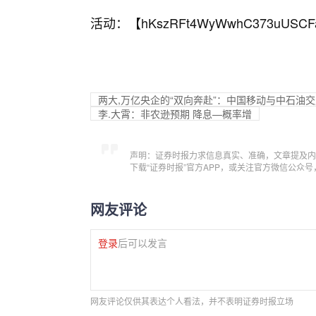
活动：【
hKszRFt4WyWwhC373uUSCF
两大,万亿央企的“双向奔赴”：中国移动与中石油
李.大霄：非农逊预期 降息—概率增
声明：证券时报力求信息真实、准确，文章提及内
下载“证券时报”官方APP，或关注官方微信公众
网友评论
登录
后可以发言
网友评论仅供其表达个人看法，并不表明证券时报立场