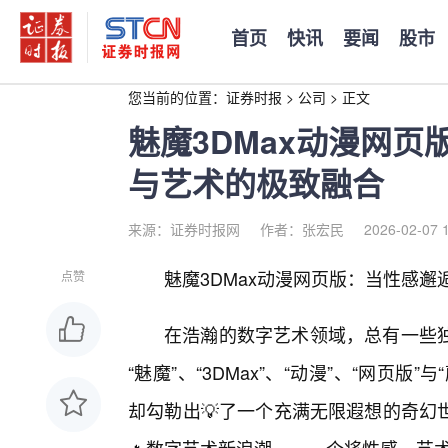
首页
快讯
要闻
股市
您当前的位置：
证券时报
>
公司
>
正文
魅魔3DMax动漫网
与艺术的极致融合
来源：证券时报网
作者：张宏民
2026-02-07 
魅魔3DMax动漫网页版：当性感
点赞
在浩瀚的数字艺术领域，总有一些
“魅魔”、“3DMax”、“动漫”、“网页
却勾勒出💡了一个充满无限遐想的奇幻