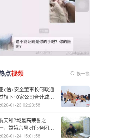
热点
视频
换一换
亚<信>安全董事长何政通
过旗下10家公司合计减持
1163万股完毕，占总股本
2026-01-23 02:23:58
2.91%
航天领?域最高荣誉之
一，嫦娥六号<任>务团队
被授予 2025 年度国际宇
2026-01-24 15:01:58