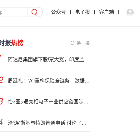
公众号
电子报
客户端
时报
热榜
换一换
阿达尼集团旗下股!票大涨，印度监管:机构澄清兴登堡的部分指控
周延礼：‘A’I重构保险全链条，数据治理与人才建设为未来发展关键
怡<亚>通亮相电子产业供应链国际论坛，分享全球协同新路径
泽‘连’斯基与特朗普通电话 讨论了加强防空和对乌克兰的支持