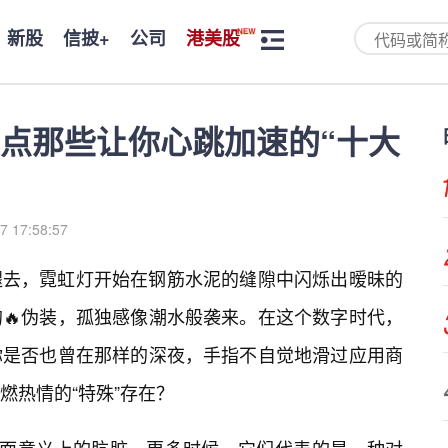
新股
信披+
公司
港美股
点那些让你心跳加速的“十大
7 17:58:57
褪去，霓虹灯开始在钢筋水泥的缝隙中闪烁出暧昧的
🔥伪装，孤独感像潮水般袭来。在这个数字时代，
你是否也曾在那样的深夜，手指不自觉地滑过应用商
燃热情的“特殊”存在？