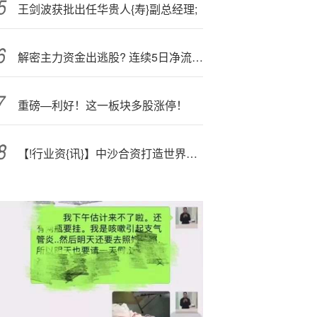
王剑波获批出任华贵人{寿}副总经理;
解密主力资金出逃股? 连续5日净流出631股
重磅—利好！这一板块多股涨停！
【!行业资{讯}】中沙合资打造世界级炼化标杆 福建古雷二期项目公司正式成立