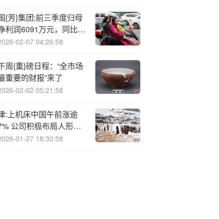
航联合会世界航天奖团体
组奖项
国{芳}集团;前三季度归母
净利润6091万元，同比上
升71.3%
2026-02-07 04:26:58
下周{重}磅日程：“全市场
最重要的财报”来了
2026-02-02 05:21:58
津:上机床中国午前涨逾
7% 公司积极布局人形机
器人等新兴领域
2026-01-27 18:30:58