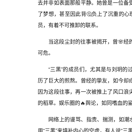
去并非如表面那般平静。她曾是一位备
了梦想，甚至因此背🤔负上了沉重的心
员，有着不可推卸的联系。
当这段尘封的往事被揭开，曾🌸经
可危。
“三黑”的成员们，尤其是与刘玥的
历了巨大的煎熬。曾经的挚友，如今却成
因为这段往事，再一次被推上了风口浪
的稻草。娱乐圈的🔥舆论，如同嗜血的
网络上的谩骂、指责、揣测，如潮水
用“三黑”来填补内心的空虚，有人说“