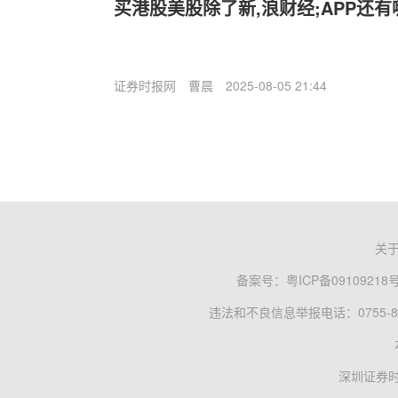
买港股美股除了新,浪财经;APP还
证券时报网
曹晨
2025-08-05 21:44
关
备案号：
粤ICP备09109218
违法和不良信息举报电话：0755-83
深圳证券