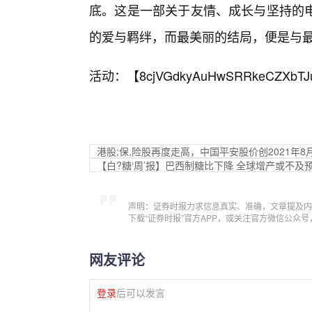
底。这是一部关于友情、成长与坚持的
的爱与羁绊，而最美丽的结局，便是与最
活动：【
8cjVGdkyAuHwSRRkeCZXbTJ
港股;保,险股再度走高，中国平安股价创2021年8
【白?糖‘周’报】巴西制糖比下降 全球增产或不及
声明：证券时报力求信息真实、准确，文章提及内
下载“证券时报”官方APP，或关注官方微信公众
网友评论
登录
后可以发言