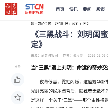
首页
快讯
要闻
股市
您当前的位置：
证券时报
>
公司
>
正文
《三黑战斗：刘玥闺蜜
定》
来源：证券时报网
作者：张泉灵
2026-02-08 
当“三黑”遇上刘玥：命运的奇妙交
点赞
夜幕低垂，霓虹闪烁，这座繁华都
光鲜亮丽的娱乐圈背后，隐藏着无数不
是这样一个关于“三黑”——那个由性格