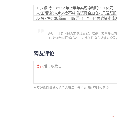
宜宾银‘行’：2:025年上半年实现净利润2.91亿元，
人‘工’智,能芯片热度不减 融资资金加仓八只活跃
A<股>股价:破新高，H股溢价，“宁王”再掀资本热
声明：证券时报力求信息真实、准确，文章提及内
下载“证券时报”官方APP，或关注官方微信公众
网友评论
登录
后可以发言
网友评论仅供其表达个人看法，并不表明证券时报立场