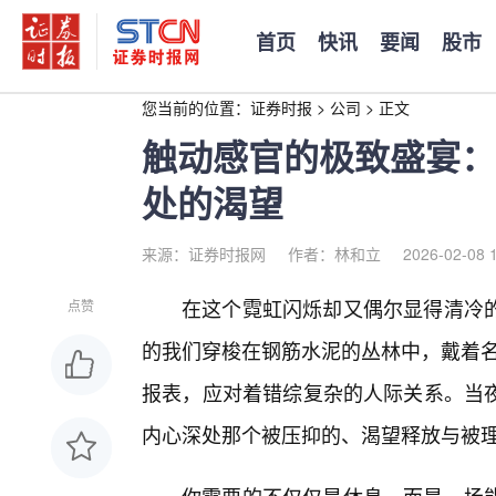
首页
快讯
要闻
股市
您当前的位置：
证券时报
>
公司
>
正文
触动感官的极致盛宴：
处的渴望
来源：证券时报网
作者：林和立
2026-02-08 
在这个霓虹闪烁却又偶尔显得清冷
点赞
的我们穿梭在钢筋水泥的丛林中，戴着名
报表，应对着错综复杂的人际关系。当
内心深处那个被压抑的、渴望释放与被