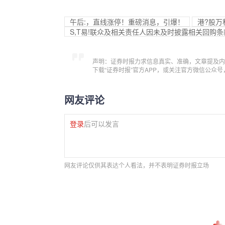
午后:，直线涨停！重磅消息，引爆！
港?股万科
S,T易!联众及相关责任人因未及时披露相关回购
声明：证券时报力求信息真实、准确，文章提及内
下载“证券时报”官方APP，或关注官方微信公众
网友评论
登录
后可以发言
网友评论仅供其表达个人看法，并不表明证券时报立场