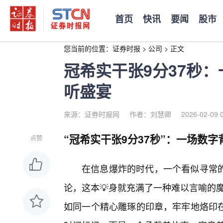
首页
快讯
要闻
股市
您当前的位置：
证券时报
>
公司
>
正文
冠希实干张9分37秒
听盛宴
来源：证券时报网
作者：刘慧卿
2026-02-09 
“冠希实干张9分37秒”：一场数字
点赞
在信息爆炸的时代，一个看似寻常
论，这本💡身就充满了一种难以言喻的魔
如同一个精心雕琢的印章，牢牢地烙印