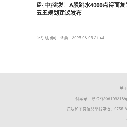
盘{中}突发！A股跳水4000点得而
五五规划建议发布
证券时报网
曹晨
2025-08-05 21:44
关
备案号：
粤ICP备09109218
违法和不良信息举报电话：0755-83