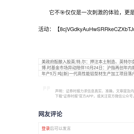
它不🎯仅仅是一次刺激的体验，更
活动：【
8cjVGdkyAuHwSRRkeCZXbTJ
美政府酝酿入股英;特,尔：押注本土制造、英特尔
博.时基金市场异动陪伴10月24日：沪指再创年内
年产5万:吨{新}一代高性能铝型材生产加工项目落
声明：证券时报力求信息真实、准确，文章提及内
下载“证券时报”官方APP，或关注官方微信公众
网友评论
登录
后可以发言