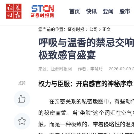
首页
快讯
要闻
股市
您当前的位置：
证券时报
>
公司
>
正文
呼吸与温香的禁忌交响
极致感官盛宴
来源：证券时报网
作者：李慧玲
2026-02-09 
权力与臣服：开启感官的神秘序章
点赞
在亲密关系的私密版图中，有些动
的秘密宣誓。当“坐脸”这个词汇在空
触，而是一种极致的、带着侵略性的温