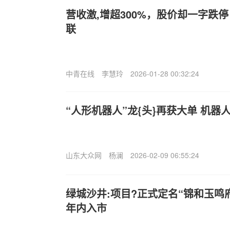
营收激,增超300%，股价却一字跌停
联
中青在线
李慧玲
2026-01-28 00:32:24
“人形机器人”龙{头}再获大单 机器
山东大众网
杨澜
2026-02-09 06:55:24
绿城沙井:项目?正式定名“锦和玉鸣
年内入市