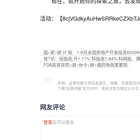
现在，就开启你的探索之旅，去发现
活动：【
8cjVGdkyAuHwSRRkeCZXbTJ
国<家>统‘计’局：1-8月全国房地产开发投资6030
快?讯：恒指高;开1.17% 科指涨1.84% 科网股
FDA高官突然<退>休令<肿>瘤药物政策蒙阴
声明：证券时报力求信息真实、准确，文章提及内
下载“证券时报”官方APP，或关注官方微信公众
网友评论
登录
后可以发言