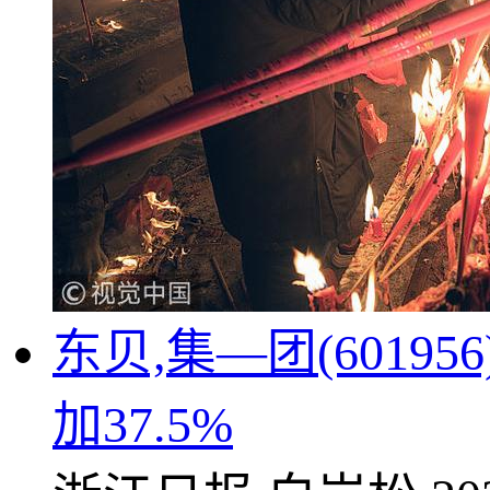
东贝,集—团(6019
加37.5%