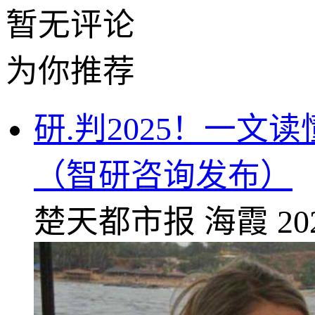
暂无评论
为你推荐
研.判2025！一
（智研咨询发布）
楚天都市报
海霞
20