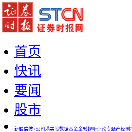
首页
快讯
要闻
股市
新股
信披+
公司
港美股
数据
基金
金融
视听
评论
专题
产经
创