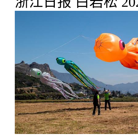
浙江日报
白岩松
20