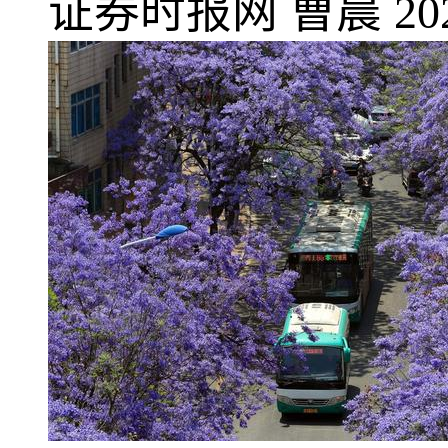
证券时报网
曹晨
20