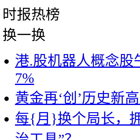
时报
热榜
换一换
港.股机器人概念
7%
黄金再‘创’历史新
每{月}换个局长，
治工具”？