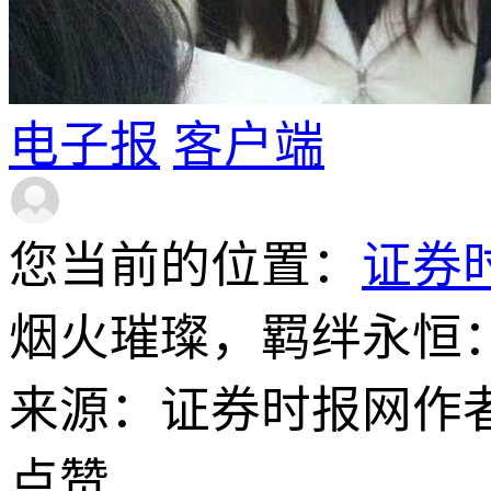
电子报
客户端
您当前的位置：
证券
烟火璀璨，羁绊永恒
来源：证券时报网
作
点赞