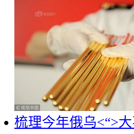
梳理今年俄乌<“>